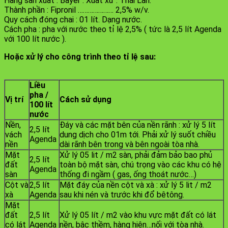
Hãng sản xuất : Bayer . Xuất xứ : Thái Lan.
Thành phần : Fipronil ………………… 2,5% w/v.
Quy cách đóng chai : 01 lít. Dạng nước.
Cách pha : pha với nước theo tỉ lệ 2,5% ( tức là 2,5 lít Agenda
với 100 lít nước ).
Hoặc xử lý cho công trình theo tỉ lệ sau:
Liều
pha /
Vị trí
Cách sử dụng
100 lít
nước
Nền,
Đáy và các mặt bên của nền rãnh : xử lý 5 lít
2,5 lít
vách
dung dịch cho 01m tới. Phải xử lý suốt chiều
Agenda
nền
dài rãnh bên trong và bên ngoài tòa nhà.
Mặt
Xử lý 05 lit / m2 sàn, phải đảm bảo bao phủ
2,5 lít
đất
toàn bộ mặt sàn, chú trọng vào các khu có hệ
Agenda
sàn
thống đi ngầm ( gas, ống thoát nước…)
Cột và
2,5 lít
Mặt đáy của nền cột và xà : xử lý 5 lit / m2
xà
Agenda
sau khi nén và trước khi đổ bêtông.
Mặt
đất
2,5 lít
Xử lý 05 lít / m2 vào khu vực mặt đất có lát
có lát
Agenda
nền, bậc thềm, hàng hiên…nối với tòa nhà.