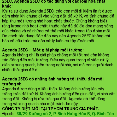
25EC,
Agenda 25EC có tác dụng với các loại hóa chất
khác:
Khi ta sử dụng Agenda 25EC, các con mối đi kiếm ăn ít được
cảm nhận khi chúng đi vào vùng đất đã xử lý, vô tình chúng đã
hấp thu một lượng nhỏ hoạt chất thuốc. Chúng không biết
rằng lượng nhỏ hoạt chất thuốc này đã đủ đe dọa mạng sống
của chúng và cả những cá thể mối khác trong tập đoàn mối.
Do cách tác dụng độc đáo này nên Agenda 25EC không chỉ
bảo vệ cấu trúc mà còn xử lý luôn cả tập đoàn mối..
Agenda 25EC – Một giải pháp môi trường:
Agenda không chỉ là giải pháp chống mối tốt mà còn không
tác động đến môi trường. Điều này quan trọng vì việc xử lý
diễn ra xung quanh, bên trong ngôi nhà, nơi mà con người dành
nhiều thời gian để ở.
Agenda 25EC có những ảnh hưởng tối thiểu đến môi
trường vì:
Agenda được dùng ở liều thấp. Không ảnh hưởng lên cây
trồng trên đất xử lý. Không ảnh hưởng đến giun đất, vi sinh vật
trong đất. Không bị rửa trôi qua đất. Agenda có thể dùng
trong và xung quanh nhà một cách tin cậy.
CÔNG TY DIỆT MỐI TẠI TPHCM TRUNG GIA PHÁT.
Địa chỉ:
38/29 Đường số 2, P. Bình Hưng Hòa B, Q. Bình Tân