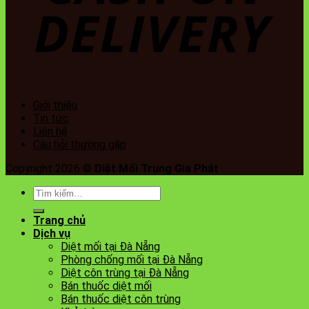
Giới thiệu
Tin tức
Liên hệ
Câu hỏi thường gặp
Copyright 2026 ©
Diệt Mối Trung Gia Phát
Tìm
kiếm:
Trang chủ
Dịch vụ
Diệt mối tại Đà Nẵng
Phòng chống mối tại Đà Nẵng
Diệt côn trùng tại Đà Nẵng
Bán thuốc diệt mối
Bán thuốc diệt côn trùng