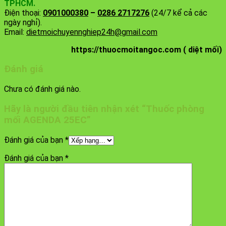
TPHCM.
Điện thoại:
0901000380
–
0286 2717276
(24/7 kể cả các
ngày nghỉ).
Email:
dietmoichuyennghiep24h@gmail.com
https://thuocmoitangoc.com ( diệt mối)
Đánh giá
Chưa có đánh giá nào.
Hãy là người đầu tiên nhận xét “Thuốc phòng
mối AGENDA 25EC”
Đánh giá của bạn
*
Đánh giá của bạn
*