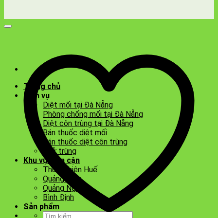
Trang chủ
Dịch vụ
Diệt mối tại Đà Nẵng
Phòng chống mối tại Đà Nẵng
Diệt côn trùng tại Đà Nẵng
Bán thuốc diệt mối
Bán thuốc diệt côn trùng
Khử trùng
Khu vực lân cận
Thừa Thiên Huế
Quảng Nam
Quảng Ngãi
Bình Định
Sản phẩm
Tìm