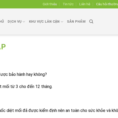
Giới thiệu
Tin tức
Liên hệ
Câu hỏi thườn
HỦ
DỊCH VỤ
KHU VỰC LÂN CẬN
SẢN PHẨM
ẶP
ó được bảo hành hay không?
ệt mối từ 3 cho đến 12 tháng.
huốc diệt mối đã được kiểm định nên an toàn cho sức khỏe và kh