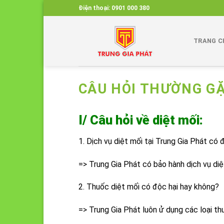
Skip
Điện thoại:
0901 000 380
to
content
TRANG C
CÂU HỎI THƯỜNG G
I/ Câu hỏi về diệt mối:
1. Dịch vụ diệt mối tại Trung Gia Phát c
=> Trung Gia Phát có bảo hành dịch vụ di
2. Thuốc diệt mối có độc hại hay không?
=> Trung Gia Phát luôn ử dụng các loại t