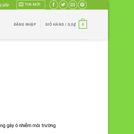
TIN MỚI
g gặp
0
ĐĂNG NHẬP
GIỎ HÀNG /
0,0
₫
ông gây ô nhiễm môi trường.