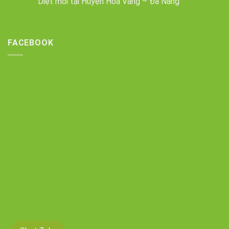
Diệt mối tại Huyện Hòa Vang – Đà Nẵng
FACEBOOK