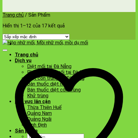
Trang chủ
/
Sản Phẩm
Hiển thị 1–12 của 17 kết quả
Trang chủ
Dịch vụ
Diệt mối tại Đà Nẵng
Phòng chống mối tại Đà Nẵng
Diệt côn trùng tại Đà Nẵng
Bán thuốc diệt mối
Bán thuốc diệt côn trùng
Khử trùng
Khu vực lân cận
Thừa Thiên Huế
Quảng Nam
Quảng Ngãi
Bình Định
Sản phẩm
Tìm