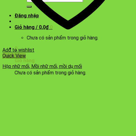
kiếm:
Đăng nhập
Giỏ hàng /
0,0
₫
0
Chưa có sản phẩm trong giỏ hàng.
0
Add to wishlist
Quick View
Giỏ hàng
Hộp nhữ mối, Mồi nhữ mối, mồi dụ mối
Chưa có sản phẩm trong giỏ hàng.