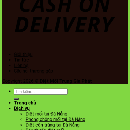
Giới thiệu
Tin tức
Liên hệ
Câu hỏi thường gặp
Copyright 2026 ©
Diệt Mối Trung Gia Phát
Tìm
kiếm:
Trang chủ
Dịch vụ
Diệt mối tại Đà Nẵng
Phòng chống mối tại Đà Nẵng
Diệt côn trùng tại Đà Nẵng