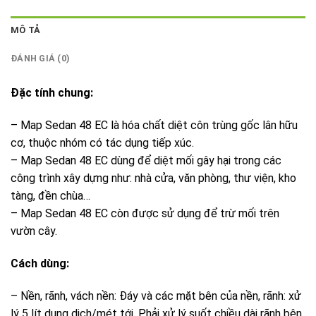
MÔ TẢ
ĐÁNH GIÁ (0)
Đặc tính chung:
– Map Sedan 48 EC là hóa chất diệt côn trùng gốc lân hữu
cơ, thuộc nhóm có tác dụng tiếp xúc.
– Map Sedan 48 EC dùng để diệt mối gây hại trong các
công trình xây dựng như: nhà cửa, văn phòng, thư viện, kho
tàng, đền chùa…
– Map Sedan 48 EC còn được sử dụng để trừ mối trên
vườn cây.
Cách dùng:
– Nền, rãnh, vách nền: Đáy và các mặt bên của nền, rãnh: xử
lý 5 lít dung dịch/mét tới. Phải xử lý suốt chiều dài rãnh bên