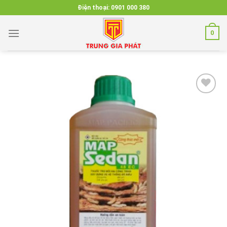
Skip
Điện thoại:
0901 000 380
to
content
0
Add to
wishlist