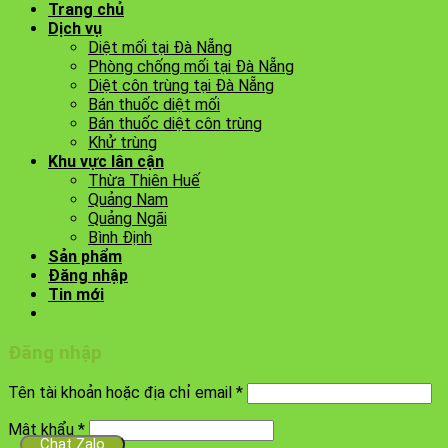
Trang chủ
Dịch vụ
Diệt mối tại Đà Nẵng
Phòng chống mối tại Đà Nẵng
Diệt côn trùng tại Đà Nẵng
Bán thuốc diệt mối
Bán thuốc diệt côn trùng
Khử trùng
Khu vực lân cận
Thừa Thiên Huế
Quảng Nam
Quảng Ngãi
Bình Định
Sản phẩm
Đăng nhập
Tin mới
Đăng nhập
Tên tài khoản hoặc địa chỉ email
*
Mật khẩu
*
Chat Zalo