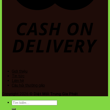
Giới thiệu
Tin tức
Liên hệ
Câu hỏi thường gặp
Copyright 2026 ©
Diệt Mối Trung Gia Phát
Tìm
kiếm: