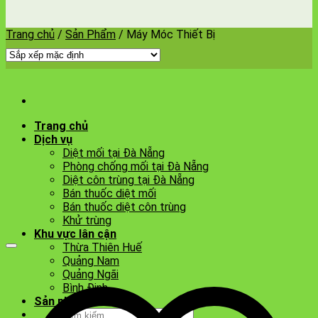
Trang chủ
/
Sản Phẩm
/
Máy Móc Thiết Bị
Trang chủ
Dịch vụ
Diệt mối tại Đà Nẵng
Phòng chống mối tại Đà Nẵng
Diệt côn trùng tại Đà Nẵng
Bán thuốc diệt mối
Bán thuốc diệt côn trùng
Khử trùng
Khu vực lân cận
Thừa Thiên Huế
Quảng Nam
Quảng Ngãi
Bình Định
Sản phẩm
Tìm