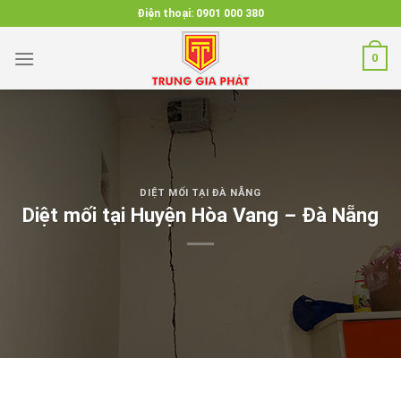
Skip
Điện thoại:
0901 000 380
to
content
0
DIỆT MỐI TẠI ĐÀ NẴNG
Diệt mối tại Huyện Hòa Vang – Đà Nẵng