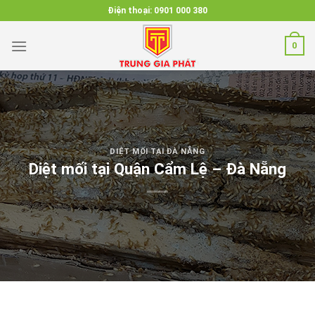
Skip
Điện thoại:
0901 000 380
to
content
0
DIỆT MỐI TẠI ĐÀ NẴNG
Diệt mối tại Quận Cẩm Lệ – Đà Nẵng