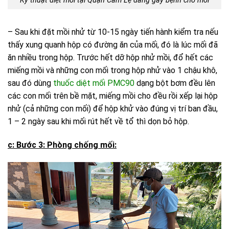
Kỹ thuật diệt mối tại Quận Cẩm Lệ đang gây bệnh cho mối
– Sau khi đặt mồi nhử từ 10-15 ngày tiến hành kiểm tra nếu
thấy xung quanh hộp có đường ăn của mối, đó là lúc mối đã
ăn nhiều trong hộp. Trước hết dỡ hộp nhử mồi, đổ hết các
miếng mồi và những con mối trong hộp nhử vào 1 chậu khô,
sau đó dùng
thuốc diệt mối PMC90
dạng bột bơm đều lên
các con mối trên bề mặt, miếng mồi cho đều rồi xếp lại hộp
nhử (cả những con mối) để hộp khử vào đúng vị trí ban đầu,
1 – 2 ngày sau khi mối rút hết về tổ thì dọn bỏ hộp.
c: Bước 3: Phòng chống mối: