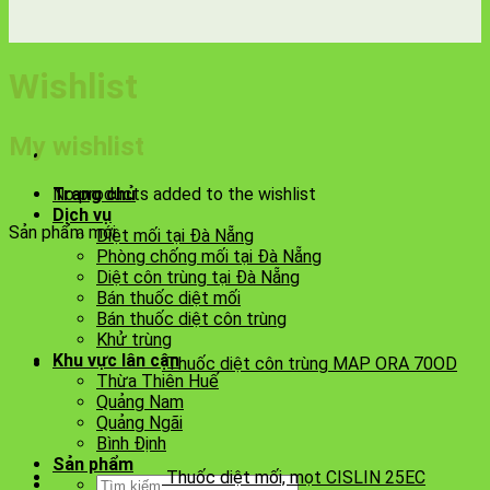
Wishlist
My wishlist
No products added to the wishlist
Trang chủ
Dịch vụ
Sản phẩm mới
Diệt mối tại Đà Nẵng
Phòng chống mối tại Đà Nẵng
Diệt côn trùng tại Đà Nẵng
Bán thuốc diệt mối
Bán thuốc diệt côn trùng
Khử trùng
Khu vực lân cận
Thuốc diệt côn trùng MAP ORA 70OD
Thừa Thiên Huế
Quảng Nam
Quảng Ngãi
Bình Định
Sản phẩm
Thuốc diệt mối, mọt CISLIN 25EC
Tìm